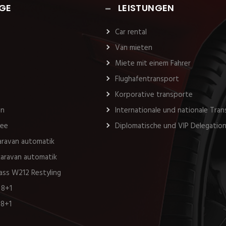
GE
LEISTUNGEN
Car rental
Van mieten
Miete mit einem Fahrer
Flughafentransport
Korporative transporte
an
Internationale und nationale Tra
see
Diplomatische und VIP Delegatio
karavan automatik
 karavan automatik
ass W212 Restyling
 8+1
 8+1