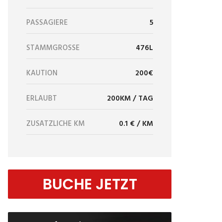
PASSAGIERE
5
STAMMGRÖSSE
476L
KAUTION
200€
ERLAUBT
200KM / TAG
ZUSÄTZLICHE KM
0.1 € / KM
BUCHE JETZT