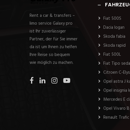
FAHRZEU
Rent a car & transfers –
Fiat 500S
limo service Galaxy pro
Dacia logan
ist Ihr zuverlässiger
Skoda fabia
Partner, der für Sie immer
Skoda rapid
da ist um Ihnen zu helfen
Fiat 500L
Ihre Reise so bequem
wie möglich zu machen.
Fiat Tipo sed
Citroen C-Ely
Opel astra J 
Opel insignia
Mercedes E cl
Opel Vivaro B
Renault Trafic