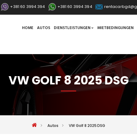
+381 60 3994 394
+381 60 3994 394
rentacarbgd@g
HOME
AUTOS
DIENSTLEISTUNGEN
MIETBEDINGUNGEN
VW GOLF 8 2025 DSG
Autos
VW Golf 8 2025 DSG