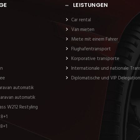
GE
LEISTUNGEN
Car rental
Van mieten
Miete mit einem Fahrer
Flughafentransport
Korporative transporte
an
Internationale und nationale Tra
see
Diplomatische und VIP Delegatio
karavan automatik
 karavan automatik
ass W212 Restyling
 8+1
 8+1