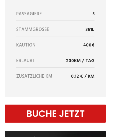
PASSAGIERE
5
STAMMGRÖSSE
381L
KAUTION
400€
ERLAUBT
200KM / TAG
ZUSÄTZLICHE KM
0.12 € / KM
BUCHE JETZT