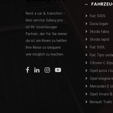
FAHRZEU
Rent a car & transfers –
Fiat 500S
limo service Galaxy pro
Dacia logan
ist Ihr zuverlässiger
Skoda fabia
Partner, der für Sie immer
Skoda rapid
da ist um Ihnen zu helfen
Fiat 500L
Ihre Reise so bequem
wie möglich zu machen.
Fiat Tipo sed
Citroen C-Ely
Opel astra J 
Opel insignia
Mercedes E cl
Opel Vivaro B
Renault Trafic