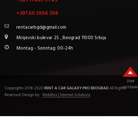
+381 11 405 91 49
+381 60 3994 394
rentacarbgd@gmail.com
Mirijevski bulevar 25 , Beograd 11000 Srbija
Montag - Sonntag: 00-24h
ZUM
SEITENA
Copyrights 2018-2020
RENT A CAR GALAXY PRO BEOGRAD
All Rights
Reserved. Design by
WebBox | Internet Solutions