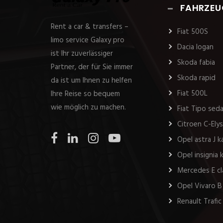
FAHRZEU
Rent a car & transfers –
Fiat 500S
limo service Galaxy pro
Dacia logan
ist Ihr zuverlässiger
Skoda fabia
Partner, der für Sie immer
Skoda rapid
da ist um Ihnen zu helfen
Fiat 500L
Ihre Reise so bequem
wie möglich zu machen.
Fiat Tipo sed
Citroen C-Ely
Opel astra J 
Opel insignia
Mercedes E cl
Opel Vivaro B
Renault Trafic