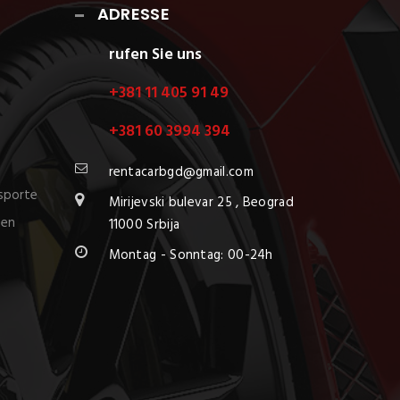
ADRESSE
rufen Sie uns
+381 11 405 91 49
+381 60 3994 394
rentacarbgd@gmail.com
nsporte
Mirijevski bulevar 25 , Beograd
nen
11000 Srbija
Montag - Sonntag: 00-24h