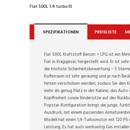
Fiat 500L 1.4 turbo III
SPEZIFIKATIONEN
PREISLISTE
M
Fiat 500L Kraftstoff Benzin + LPG ist ein Mini
Fiat in Kragujevac hergestellt wird. Er ist se
die höchste Sicherheitsbewertung – 5 Sterne
Kofferraum ist sehr geräumig und je nach Be
hinten verschoben werden, sodass Sie den Ko
mehr als genug Platz in der Kabine, das Auto 
Kopffreiheit sowie Kindersitze auf der Rückba
Popstar-Konfiguration bringt die junge, funk
Ausdruck, mit einem passenden Armaturenbre
Modell hat einen 1,4-Turbomotor mit 120 PS
Leistung. Es hat auch werkseitig Gas install