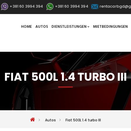
+381 60 3994 394
+381 60 3994 394
rentacarbgd@g
HOME
AUTOS
DIENSTLEISTUNGEN
MIETBEDINGUNGEN
FIAT 500L 1.4 TURBO III
Autos
Fiat 500L 1.4 turbo III