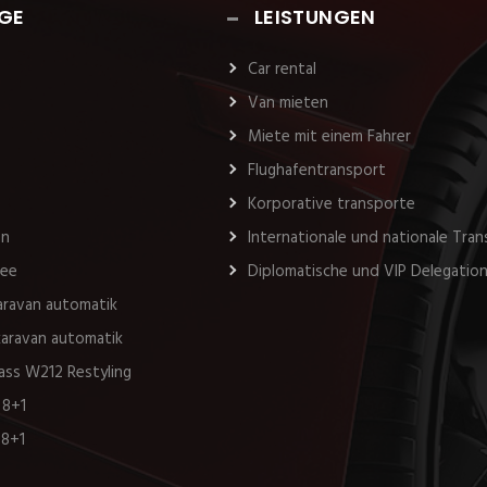
GE
LEISTUNGEN
Car rental
Van mieten
Miete mit einem Fahrer
Flughafentransport
Korporative transporte
an
Internationale und nationale Tra
see
Diplomatische und VIP Delegatio
karavan automatik
 karavan automatik
ass W212 Restyling
 8+1
 8+1