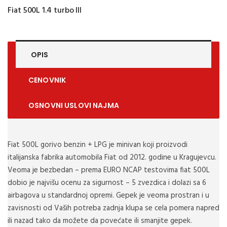
Fiat 500L 1.4 turbo III
OPIS
CENOVNIK
OSNOVNI USLOVI NAJMA
Fiat 500L gorivo benzin + LPG je minivan koji proizvodi
italijanska fabrika automobila Fiat od 2012. godine u Kragujevcu.
Veoma je bezbedan – prema EURO NCAP testovima fiat 500L
dobio je najvišu ocenu za sigurnost – 5 zvezdica i dolazi sa 6
airbagova u standardnoj opremi. Gepek je veoma prostran i u
zavisnosti od Vaših potreba zadnja klupa se cela pomera napred
ili nazad tako da možete da povećate ili smanjite gepek.