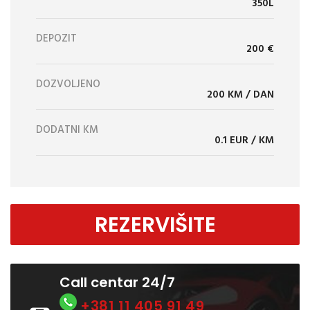
350L
DEPOZIT
200 €
DOZVOLJENO
200 KM / DAN
DODATNI KM
0.1 EUR / KM
REZERVIŠITE
Call centar 24/7
+381 11 405 91 49