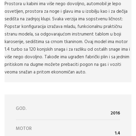
Prostora u kabini ima više nego dovoljno, automobil je lepo
osvetljen, prostora za noge i glavu ima u izobilju kao i za dečija
sedišta na zadnjoj klupi. Svaka verzija ima sopstvenu ličnost:
Popstar konfiguracija izražava mladu, funkcionalnu praktičnu
stranu modela, sa odgovarajućom instrument tablom u boji
karoserije, sedištima sa crnom tkaninom. Ovaj model ima motor
1.4 turbo sa 120 konjskih snaga i za razliku od ostalih snage ima i
više nego dovoljno. Takođe ima ugrađen fabrički plin i sa jednim
pritiskom na dugme možete prebaciti pogon na gas i voziti
veoma snažan a pritom ekonomičan auto.
GOD.
2016
MOTOR
1.4