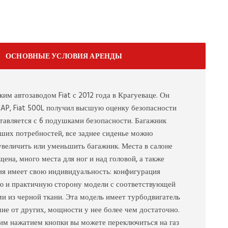
ОСНОВНЫЕ УСЛОВИЯ АРЕНДЫ
им автозаводом Fiat с 2012 года в Крагуеваце. Он
CAP, Fiat 500L получил высшую оценку безопасности
ставляется с 6 подушками безопасности. Багажник
аших потребностей, все заднее сиденье можно
 увеличить или уменьшить багажник. Места в салоне
на, много места для ног и над головой, а также
сия имеет свою индивидуальность: конфигурация
ю и практичную сторону модели с соответствующей
ми из черной ткани. Эта модель имеет турбодвигатель
чие от других, мощности у нее более чем достаточно.
ним нажатием кнопки вы можете переключиться на газ