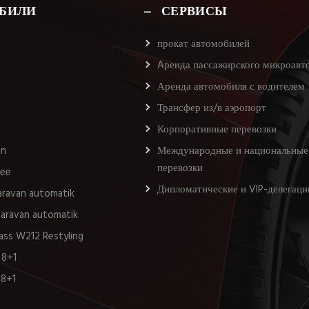
БИЛИ
СЕРВИСЫ
прокат автомобилей
Aренда пассажирского микроавт
Аренда автомобиля с водителем
Трансфер из/в аэропорт
Корпоративные перевозки
an
Международные и национальные
перевозки
see
Дипломатические и VIP-делегаци
karavan automatik
 karavan automatik
ass W212 Restyling
 8+1
 8+1