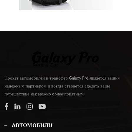
Прокат автомобилей и трансфер Galaxy Pro является вашим
надежным партнером и всегда старается сделать ваше
путешествие как можно более приятным.
AВТОМОБИЛИ